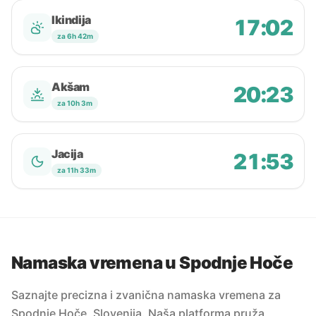
Ikindija
17:02
za 6h 42m
Akšam
20:23
za 10h 3m
Jacija
21:53
za 11h 33m
Namaska vremena u Spodnje Hoče
Saznajte precizna i zvanična namaska vremena za
Spodnje Hoče, Slovenija. Naša platforma pruža