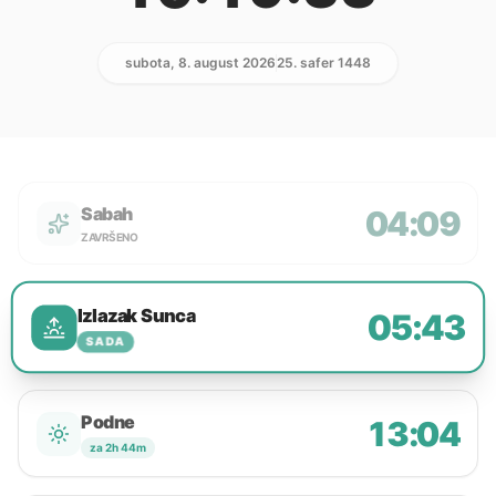
subota, 8. august 2026
25. safer 1448
Sabah
04:09
ZAVRŠENO
Izlazak Sunca
05:43
SADA
Podne
13:04
za 2h 44m