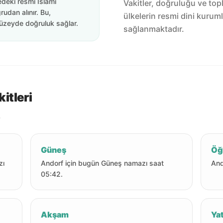
edeki resmi İslami
Vakitler, doğruluğu ve top
rudan alınır. Bu,
ülkelerin resmi dini kuruml
üzeyde doğruluk sağlar.
sağlanmaktadır.
itleri
.
Güneş
Öğ
zı
Andorf için bugün Güneş namazı saat
And
05:42.
Akşam
Yat