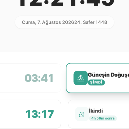
Cuma, 7. Ağustos 2026
24. Safer 1448
Güneşin Doğuş
03:41
ŞIMDI
13:17
İkindi
4h 56m sonra