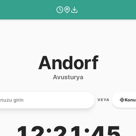
Andorf
Avusturya
Konu
VEYA
12:21:45