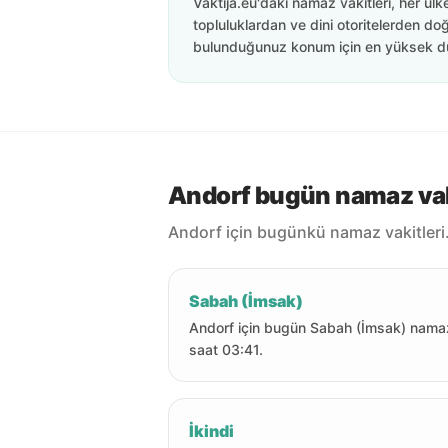
Vaktija.eu'daki namaz vakitleri, her ülk
topluluklardan ve dini otoritelerden doğ
bulunduğunuz konum için en yüksek d
Andorf bugün namaz vak
Andorf için bugünkü namaz vakitleri
Sabah (İmsak)
Andorf için bugün Sabah (İmsak) nama
saat 03:41.
İkindi