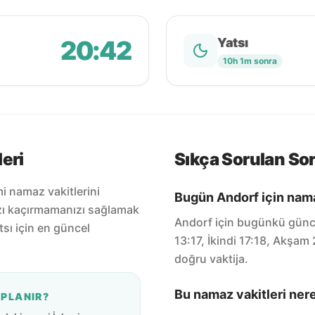
20:42
Yatsı
10h 1m sonra
eri
Sıkça Sorulan Sor
i namaz vakitlerini
Bugün Andorf için nama
zı kaçırmamanızı sağlamak
Andorf için bugünkü günce
tsı için en güncel
13:17, İkindi 17:18, Akşam
doğru vaktija.
Bu namaz vakitleri ner
APLANIR?