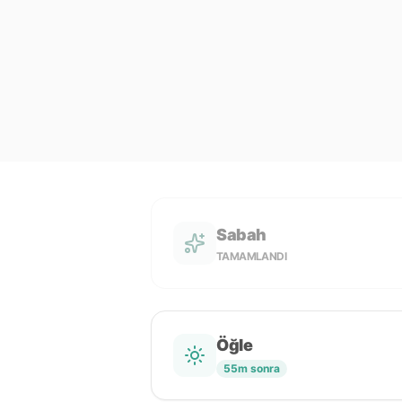
Sabah
TAMAMLANDI
Öğle
55m sonra