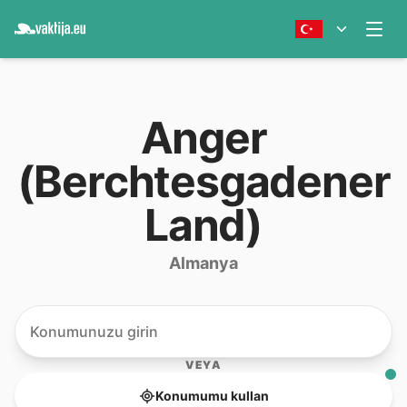
Anger
(Berchtesgadener
Land)
Almanya
VEYA
Konumumu kullan