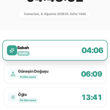
Cumartesi, 8. Ağustos 2026
25. Safer 1448
Sabah
04:06
ŞIMDI
Güneşin Doğuşu
06:09
1h 20m sonra
Öğle
13:41
8h 52m sonra