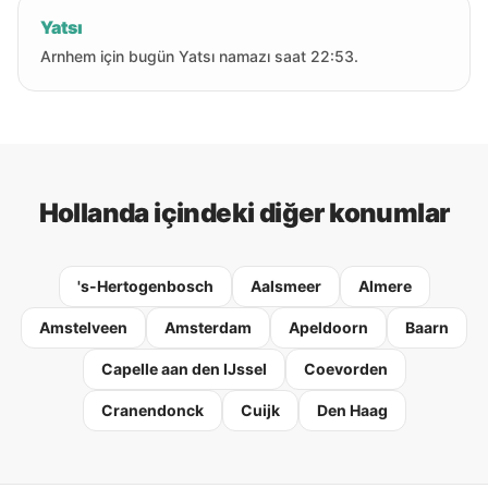
Yatsı
Arnhem için bugün Yatsı namazı saat 22:53.
Hollanda içindeki diğer konumlar
's-Hertogenbosch
Aalsmeer
Almere
Amstelveen
Amsterdam
Apeldoorn
Baarn
Capelle aan den IJssel
Coevorden
Cranendonck
Cuijk
Den Haag