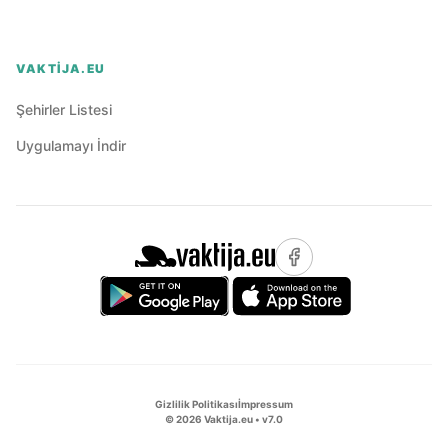
VAKTIJA.EU
Şehirler Listesi
Uygulamayı İndir
Gizlilik Politikası
İmpressum
©
2026
Vaktija.eu • v
7.0