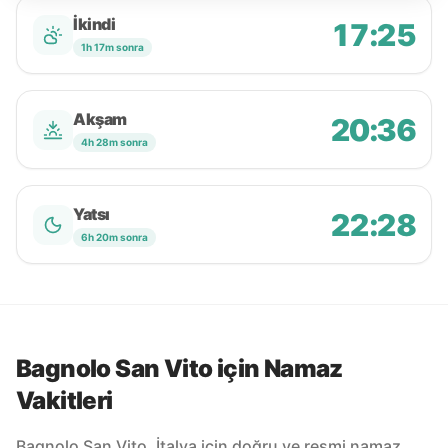
İkindi
17:25
1h 17m sonra
Akşam
20:36
4h 28m sonra
Yatsı
22:28
6h 20m sonra
Bagnolo San Vito için Namaz
Vakitleri
Bagnolo San Vito, İtalya için doğru ve resmi namaz