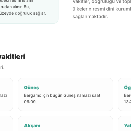
edeki resmi İslami
Vakitler, doğruluğu ve top
rudan alınır. Bu,
ülkelerin resmi dini kuruml
üzeyde doğruluk sağlar.
sağlanmaktadır.
kitleri
i.
Güneş
Öğ
mazı
Bergamo için bugün Güneş namazı saat
Ber
06:09.
13:
Akşam
Yat