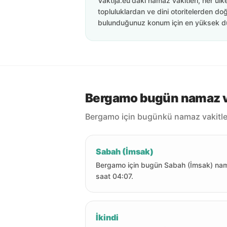
Vaktija.eu'daki namaz vakitleri, her ülk
topluluklardan ve dini otoritelerden doğ
bulunduğunuz konum için en yüksek d
Bergamo bugün namaz va
Bergamo için bugünkü namaz vakitler
Sabah (İmsak)
Bergamo için bugün Sabah (İmsak) na
saat 04:07.
İkindi