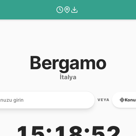
Bergamo
İtalya
Konu
VEYA
15:18:52