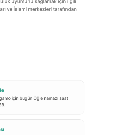
luluk uyumunu sağlamak için ilgili
arı ve İslami merkezleri tarafından
le
gamo için bugün Öğle namazı saat
28.
sı