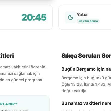
20:45
Yatsı
7h 21m sonra
tleri
Sıkça Sorulan Sor
amaz vakitlerini öğrenin.
Bugün Bergamo için nam
amanızı sağlamak için
Bergamo için bugünkü günc
için en güncel programı
Öğle 13:28, İkindi 17:33,
doğru vaktija.
Bu namaz vakitleri ner
APLANIR?