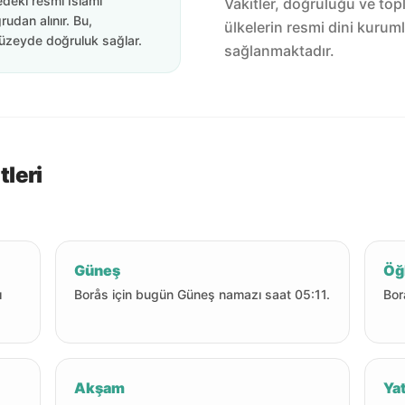
edeki resmi İslami
Vakitler, doğruluğu ve top
rudan alınır. Bu,
ülkelerin resmi dini kuruml
üzeyde doğruluk sağlar.
sağlanmaktadır.
leri
Güneş
Öğ
ı
Borås için bugün Güneş namazı saat 05:11.
Bor
Akşam
Yat