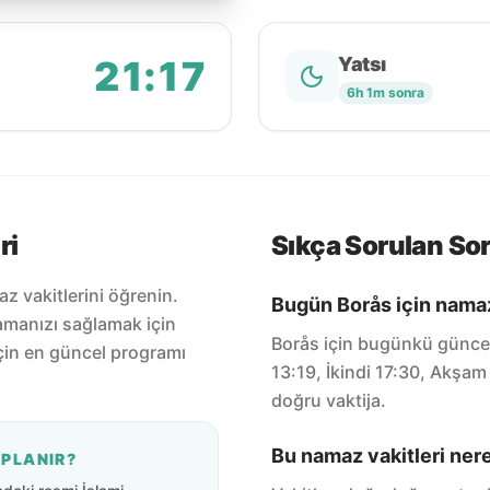
21:17
Yatsı
6h 1m sonra
ri
Sıkça Sorulan Sor
z vakitlerini öğrenin.
Bugün Borås için namaz 
amanızı sağlamak için
Borås için bugünkü güncel
için en güncel programı
13:19, İkindi 17:30, Akşam
doğru vaktija.
Bu namaz vakitleri ner
APLANIR?