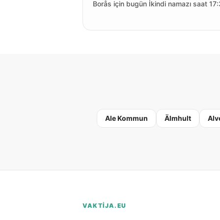
Borås için bugün İkindi namazı saat 17:
Ale Kommun
Älmhult
Alv
VAKTIJA.EU