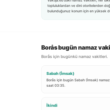
Vaktija.eu'daki namaz vakitleri, her ülk
topluluklardan ve dini otoritelerden doğ
bulunduğunuz konum için en yüksek d
Borås bugün namaz vakit
Borås için bugünkü namaz vakitleri.
Sabah (İmsak)
Borås için bugün Sabah (İmsak) namaz
saat 03:35.
İkindi