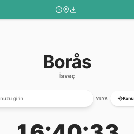
Borås
İsveç
Konu
VEYA
16:40:33