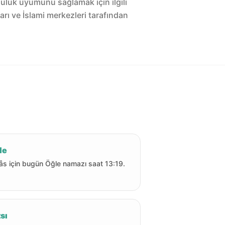
luluk uyumunu sağlamak için ilgili
arı ve İslami merkezleri tarafından
le
ås için bugün Öğle namazı saat 13:19.
sı