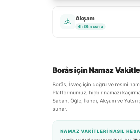
Akşam
4h 36m sonra
Borås için Namaz Vakitle
Borås, İsveç için doğru ve resmi nama
Platformumuz, hiçbir namazı kaçırm
Sabah, Öğle, İkindi, Akşam ve Yatsı 
sunar.
NAMAZ VAKITLERI NASIL HES