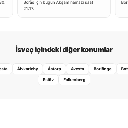
30.
Borås için bugün Akşam namazı saat
Bor
21:17.
İsveç içindeki diğer konumlar
esta
Älvkarleby
Åstorp
Avesta
Borlänge
Bot
Eslöv
Falkenberg