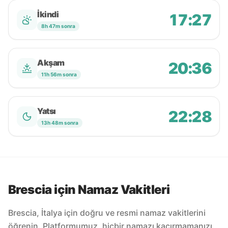
İkindi
17:27
8h 47m sonra
Akşam
20:36
11h 56m sonra
Yatsı
22:28
13h 48m sonra
Brescia için Namaz Vakitleri
Brescia, İtalya için doğru ve resmi namaz vakitlerini
öğrenin. Platformumuz, hiçbir namazı kaçırmamanızı