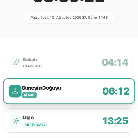
Pazartesi, 10. Ağustos 2026
27. Safer 1448
Sabah
04:14
TAMAMLANDI
Güneşin Doğuşu
06:12
ŞIMDI
Öğle
13:25
4h 45m sonra