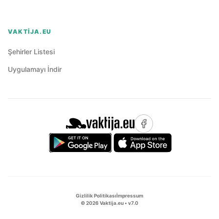
VAKTIJA.EU
Şehirler Listesi
Uygulamayı İndir
Gizlilik Politikası
İmpressum
©
2026
Vaktija.eu • v
7.0