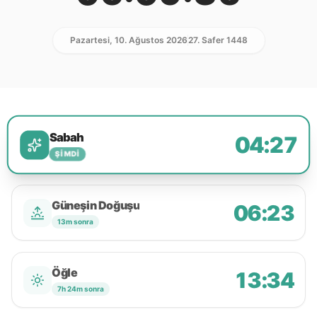
Pazartesi, 10. Ağustos 2026
27. Safer 1448
Sabah
04:27
ŞIMDI
Güneşin Doğuşu
06:23
13m sonra
Öğle
13:34
7h 24m sonra