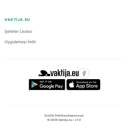
VAKTIJA.EU
Şehirler Listesi
Uygulamayı İndir
Gizlilik Politikası
İmpressum
©
2026
Vaktija.eu • v
7.0