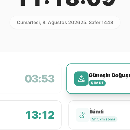
Cumartesi, 8. Ağustos 2026
25. Safer 1448
Güneşin Doğuş
03:53
ŞIMDI
13:12
İkindi
5h 57m sonra