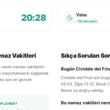
20:28
Yatsı
11h 4m sonra
amaz Vakitleri
Sıkça Sorulan Sor
ve resmi namaz vakitlerini
Bugün Cividale del Friul
zı kaçırmamanızı sağlamak
Cividale del Friuli için b
tsı için en güncel
03:53, Öğle 13:12, İkindi 
Resmi ve doğru vaktija.
Bu namaz vakitleri ner
APLANIR?