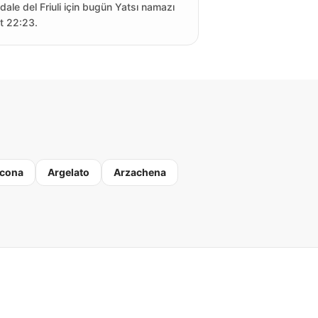
idale del Friuli için bugün Yatsı namazı
t 22:23.
cona
Argelato
Arzachena