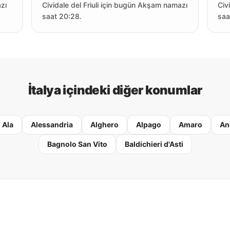
azı
Cividale del Friuli için bugün Akşam namazı
Civ
saat 20:28.
saa
İtalya içindeki diğer konumlar
Ala
Alessandria
Alghero
Alpago
Amaro
An
Bagnolo San Vito
Baldichieri d'Asti