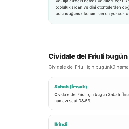
Vaktija.eu'daki namaz vakitleri, her ülk
topluluklardan ve dini otoritelerden doğ
bulunduğunuz konum için en yüksek d
Cividale del Friuli bugün
Cividale del Friuli için bugünkü namaz
Sabah (İmsak)
Cividale del Friuli için bugün Sabah (İm
namazı saat 03:53.
İkindi