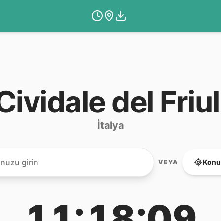
Cividale del Friul
İtalya
Konu
VEYA
11:18:09