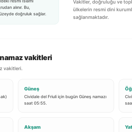
edeki resmi İslami
Vakitler, doğruluğu ve top
rudan alınır. Bu,
ülkelerin resmi dini kuruml
üzeyde doğruluk sağlar.
sağlanmaktadır.
 namaz vakitleri
 vakitleri.
Güneş
Öğ
sak)
Cividale del Friuli için bugün Güneş namazı
Civ
saat 05:55.
saa
Akşam
Yat