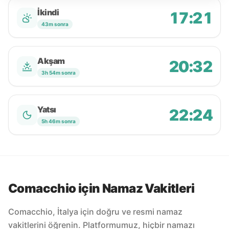
İkindi
17:21
43m sonra
Akşam
20:32
3h 54m sonra
Yatsı
22:24
5h 46m sonra
Comacchio için Namaz Vakitleri
Comacchio, İtalya için doğru ve resmi namaz
vakitlerini öğrenin. Platformumuz, hiçbir namazı