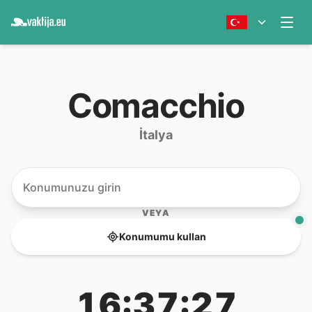
Comacchio
İtalya
VEYA
Konumumu kullan
16:37:27