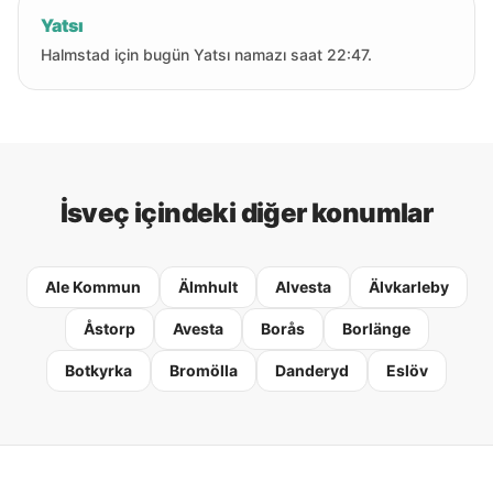
Yatsı
Halmstad için bugün Yatsı namazı saat 22:47.
İsveç içindeki diğer konumlar
Ale Kommun
Älmhult
Alvesta
Älvkarleby
Åstorp
Avesta
Borås
Borlänge
Botkyrka
Bromölla
Danderyd
Eslöv