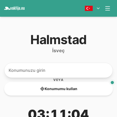
Halmstad
İsveç
VEYA
Konumumu kullan
03:11:04