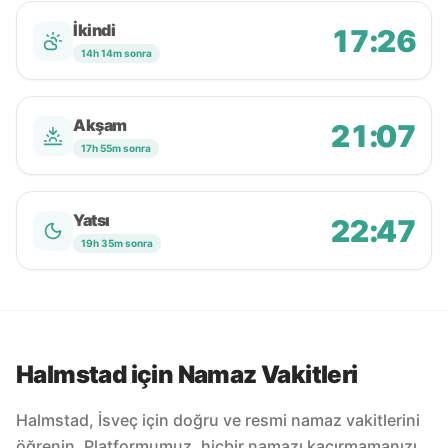
İkindi
17:26
14h 14m sonra
Akşam
21:07
17h 55m sonra
Yatsı
22:47
19h 35m sonra
Halmstad için Namaz Vakitleri
Halmstad, İsveç için doğru ve resmi namaz vakitlerini
öğrenin. Platformumuz, hiçbir namazı kaçırmamanızı