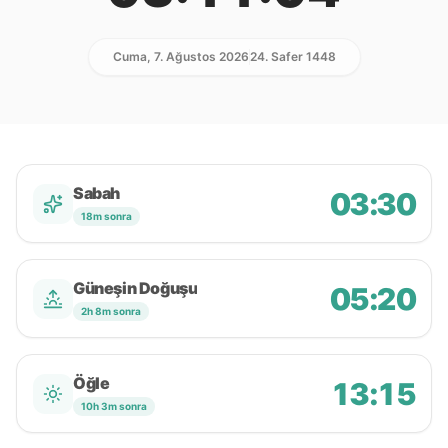
Cuma, 7. Ağustos 2026
24. Safer 1448
Sabah
03:30
18m sonra
Güneşin Doğuşu
05:20
2h 8m sonra
Öğle
13:15
10h 3m sonra