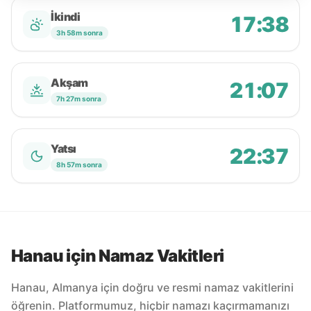
İkindi
17:38
3h 58m sonra
Akşam
21:07
7h 27m sonra
Yatsı
22:37
8h 57m sonra
Hanau için Namaz Vakitleri
Hanau, Almanya için doğru ve resmi namaz vakitlerini
öğrenin. Platformumuz, hiçbir namazı kaçırmamanızı