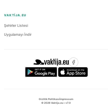
VAKTIJA.EU
Şehirler Listesi
Uygulamayı İndir
Gizlilik Politikası
İmpressum
©
2026
Vaktija.eu • v
7.0