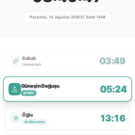
Pazartesi, 10. Ağustos 2026
27. Safer 1448
Sabah
03:49
TAMAMLANDI
Güneşin Doğuşu
05:24
ŞIMDI
Öğle
13:16
4h 26m sonra