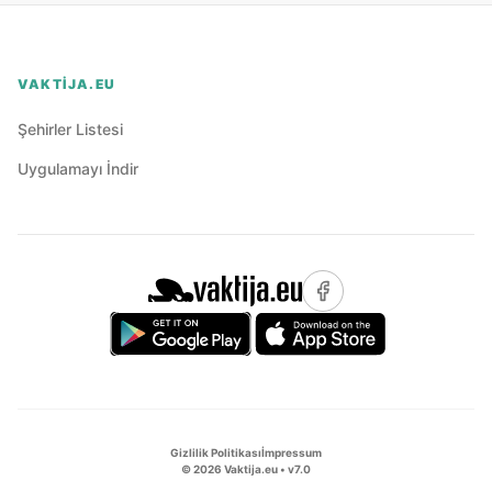
VAKTIJA.EU
Şehirler Listesi
Uygulamayı İndir
Gizlilik Politikası
İmpressum
©
2026
Vaktija.eu • v
7.0