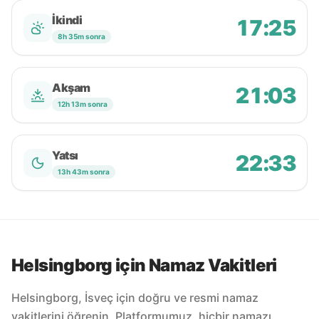
İkindi
17:25
8h 35m sonra
Akşam
21:03
12h 13m sonra
Yatsı
22:33
13h 43m sonra
Helsingborg için Namaz Vakitleri
Helsingborg, İsveç için doğru ve resmi namaz
vakitlerini öğrenin. Platformumuz, hiçbir namazı