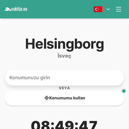
Helsingborg
İsveç
VEYA
Konumumu kullan
08:49:47