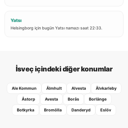
Yatsı
Helsingborg için bugün Yatsı namazı saat 22:33.
İsveç içindeki diğer konumlar
Ale Kommun
Älmhult
Alvesta
Älvkarleby
Åstorp
Avesta
Borås
Borlänge
Botkyrka
Bromölla
Danderyd
Eslöv