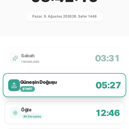
Pazar, 9. Ağustos 2026
26. Safer 1448
Sabah
03:31
TAMAMLANDI
Güneşin Doğuşu
05:27
ŞIMDI
Öğle
12:46
4h 3m sonra