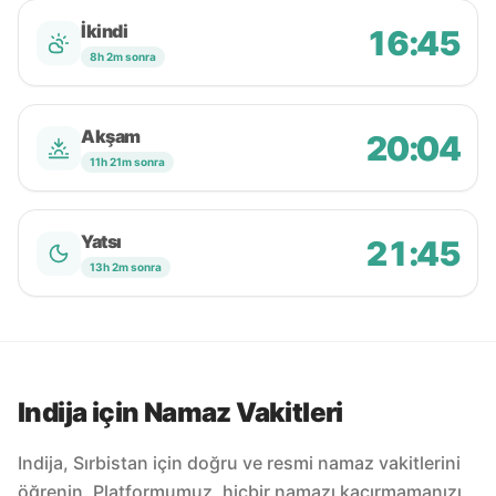
İkindi
16:45
8h 2m sonra
Akşam
20:04
11h 21m sonra
Yatsı
21:45
13h 2m sonra
Indija için Namaz Vakitleri
Indija, Sırbistan için doğru ve resmi namaz vakitlerini
öğrenin. Platformumuz, hiçbir namazı kaçırmamanızı