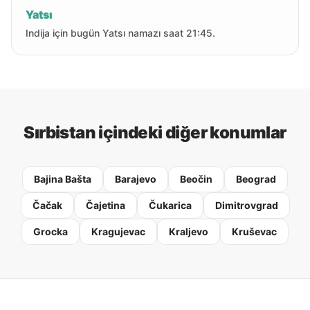
Yatsı
Indija için bugün Yatsı namazı saat 21:45.
Sırbistan içindeki diğer konumlar
Bajina Bašta
Barajevo
Beočin
Beograd
Čačak
Čajetina
Čukarica
Dimitrovgrad
Grocka
Kragujevac
Kraljevo
Kruševac