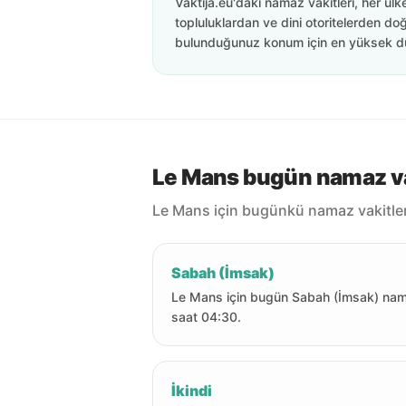
Vaktija.eu'daki namaz vakitleri, her ülk
topluluklardan ve dini otoritelerden doğ
bulunduğunuz konum için en yüksek d
Le Mans bugün namaz va
Le Mans için bugünkü namaz vakitler
Sabah (İmsak)
Le Mans için bugün Sabah (İmsak) nam
saat 04:30.
İkindi