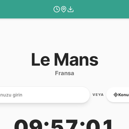
Le Mans
Fransa
Konu
VEYA
09:57:01