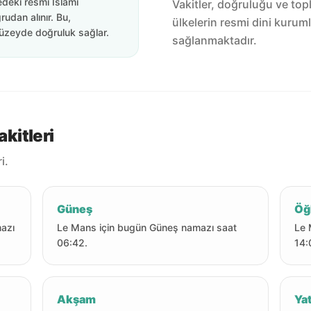
edeki resmi İslami
Vakitler, doğruluğu ve top
rudan alınır. Bu,
ülkelerin resmi dini kuruml
üzeyde doğruluk sağlar.
sağlanmaktadır.
kitleri
i.
Güneş
Öğ
azı
Le Mans için bugün Güneş namazı saat
Le 
06:42.
14:
Akşam
Yat