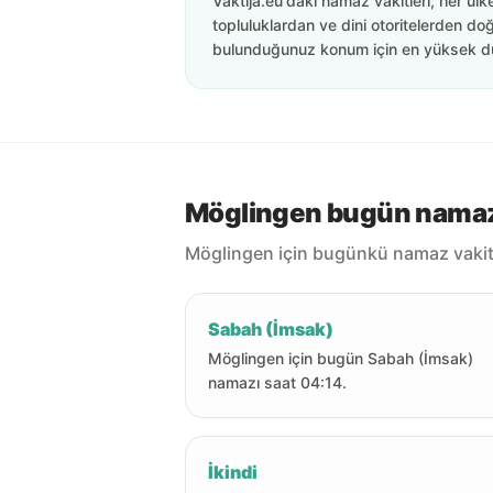
Vaktija.eu'daki namaz vakitleri, her ülk
topluluklardan ve dini otoritelerden doğ
bulunduğunuz konum için en yüksek d
Möglingen bugün namaz 
Möglingen için bugünkü namaz vakitl
Sabah (İmsak)
Möglingen için bugün Sabah (İmsak)
namazı saat 04:14.
İkindi