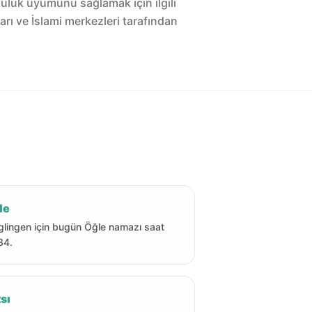
luluk uyumunu sağlamak için ilgili
arı ve İslami merkezleri tarafından
le
lingen için bugün Öğle namazı saat
34.
sı