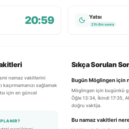
20:59
Yatsı
21h 8m sonra
kitleri
Sıkça Sorulan Sor
smi namaz vakitlerini
Bugün Möglingen için n
zı kaçırmamanızı sağlamak
Möglingen için bugünkü gü
tsı için en güncel
Öğle 13:34, İkindi 17:35,
doğru vaktija.
Bu namaz vakitleri ner
APLANIR?