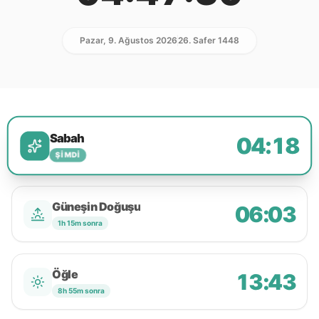
Pazar, 9. Ağustos 2026
26. Safer 1448
Sabah
04:18
ŞIMDI
Güneşin Doğuşu
06:03
1h 15m sonra
Öğle
13:43
8h 55m sonra