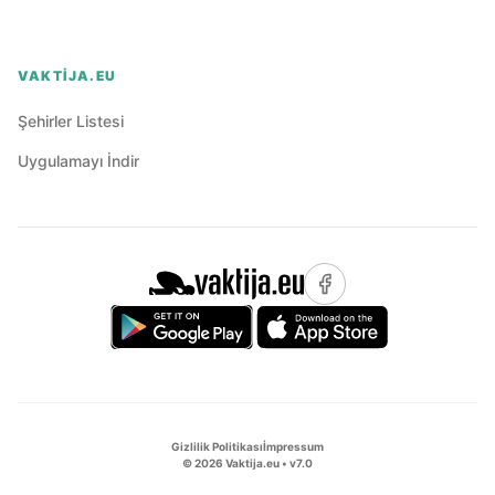
VAKTIJA.EU
Şehirler Listesi
Uygulamayı İndir
Gizlilik Politikası
İmpressum
©
2026
Vaktija.eu • v
7.0