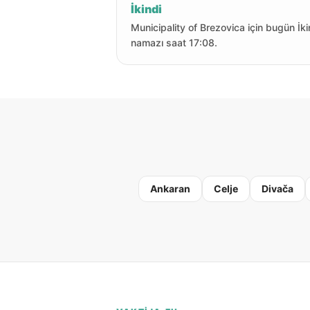
İkindi
Municipality of Brezovica için bugün İki
namazı saat 17:08.
Ankaran
Celje
Divača