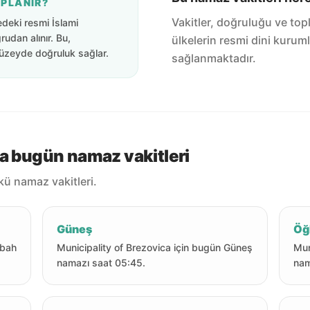
APLANIR?
Vakitler, doğruluğu ve top
edeki resmi İslami
rudan alınır. Bu,
ülkelerin resmi dini kuruml
üzeyde doğruluk sağlar.
sağlanmaktadır.
ca bugün namaz vakitleri
kü namaz vakitleri.
Güneş
Öğ
abah
Municipality of Brezovica için bugün Güneş
Mun
namazı saat 05:45.
nam