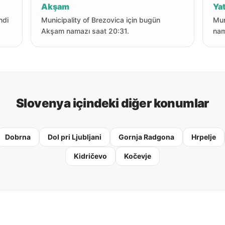
Akşam
Yat
ndi
Municipality of Brezovica için bugün
Mun
Akşam namazı saat 20:31.
nam
Slovenya içindeki diğer konumlar
Dobrna
Dol pri Ljubljani
Gornja Radgona
Hrpelje
Kidričevo
Kočevje