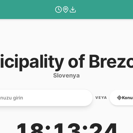
cipality of Brez
Slovenya
Konu
VEYA
18:13:24