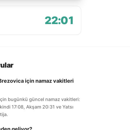
22:01
ular
Brezovica için namaz vakitleri
için bugünkü güncel namaz vakitleri:
kindi 17:08, Akşam 20:31 ve Yatsı
ija.
eden geliyor?