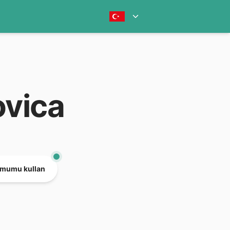
ovica
mumu kullan