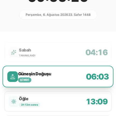
Perşembe, 6. Ağustos 2026
23. Safer 1448
Sabah
04:16
TAMAMLANDI
Güneşin Doğuşu
06:03
ŞIMDI
Öğle
13:09
3h 13m sonra