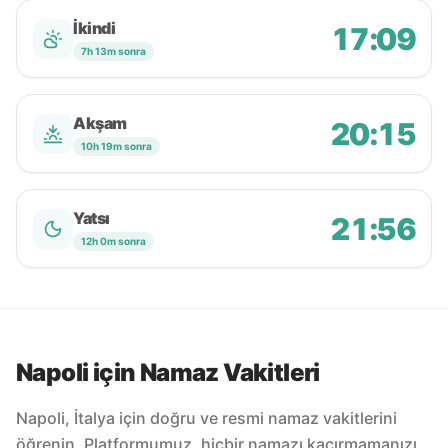
İkindi
17:09
7h 13m sonra
Akşam
20:15
10h 19m sonra
Yatsı
21:56
12h 0m sonra
Napoli için Namaz Vakitleri
Napoli, İtalya için doğru ve resmi namaz vakitlerini
öğrenin. Platformumuz, hiçbir namazı kaçırmamanızı