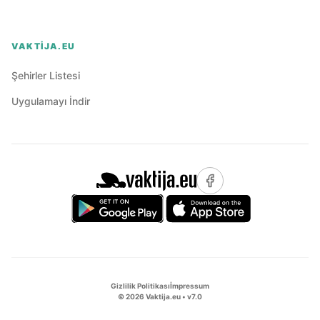
VAKTIJA.EU
Şehirler Listesi
Uygulamayı İndir
Gizlilik Politikası
İmpressum
©
2026
Vaktija.eu • v
7.0