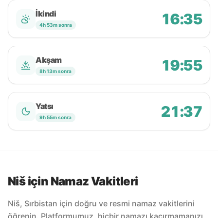
İkindi
16:35
4h 53m sonra
Akşam
19:55
8h 13m sonra
Yatsı
21:37
9h 55m sonra
Niš için Namaz Vakitleri
Niš, Sırbistan için doğru ve resmi namaz vakitlerini
öğrenin. Platformumuz, hiçbir namazı kaçırmamanızı