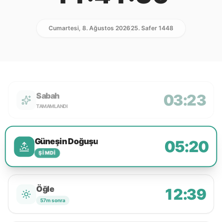
Cumartesi, 8. Ağustos 2026
25. Safer 1448
Sabah
03:23
TAMAMLANDI
Güneşin Doğuşu
05:20
ŞIMDI
Öğle
12:39
57m sonra