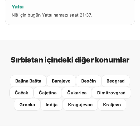
Yatsı
Niš için bugün Yatsı namazı saat 21:37.
Sırbistan içindeki diğer konumlar
Bajina Bašta
Barajevo
Beočin
Beograd
Čačak
Čajetina
Čukarica
Dimitrovgrad
Grocka
Indija
Kragujevac
Kraljevo