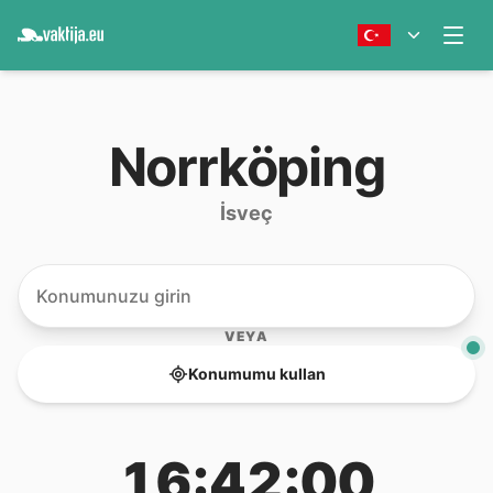
Norrköping
İsveç
VEYA
Konumumu kullan
16:42:00