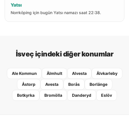
Yatsı
Norrköping için bugün Yatsı namazı saat 22:38.
İsveç içindeki diğer konumlar
Ale Kommun
Älmhult
Alvesta
Älvkarleby
Åstorp
Avesta
Borås
Borlänge
Botkyrka
Bromölla
Danderyd
Eslöv