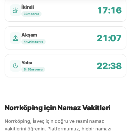
İkindi
17:16
33m sonra
Akşam
21:07
4h 24m sonra
Yatsı
22:38
5h 55m sonra
Norrköping için Namaz Vakitleri
Norrköping, İsveç için doğru ve resmi namaz
vakitlerini öğrenin. Platformumuz, hiçbir namazı