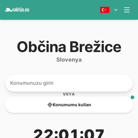
Občina Brežice
Slovenya
VEYA
Konumumu kullan
22:01:07