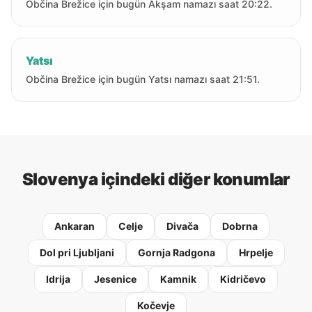
Občina Brežice için bugün Akşam namazı saat 20:22.
Yatsı
Občina Brežice için bugün Yatsı namazı saat 21:51.
Slovenya içindeki diğer konumlar
Ankaran
Celje
Divača
Dobrna
Dol pri Ljubljani
Gornja Radgona
Hrpelje
Idrija
Jesenice
Kamnik
Kidričevo
Kočevje