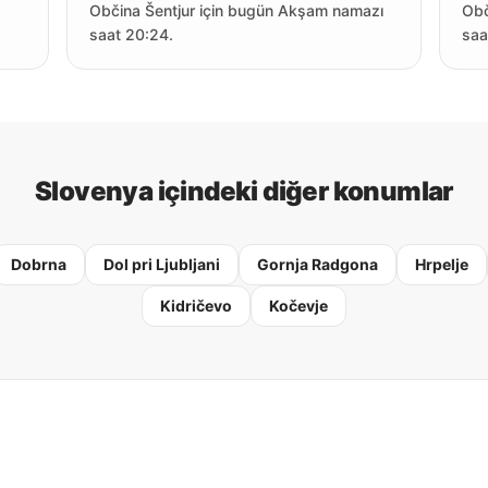
Občina Šentjur için bugün Akşam namazı
Obč
saat 20:24.
saa
Slovenya içindeki diğer konumlar
Dobrna
Dol pri Ljubljani
Gornja Radgona
Hrpelje
Kidričevo
Kočevje