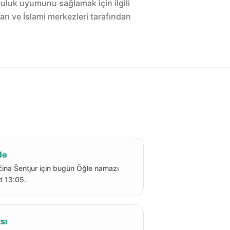
luluk uyumunu sağlamak için ilgili
arı ve İslami merkezleri tarafından
le
ina Šentjur için bugün Öğle namazı
t 13:05.
sı