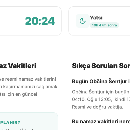
20:24
Yatsı
10h 47m sonra
z Vakitleri
Sıkça Sorulan Sor
ve resmi namaz vakitlerini
Bugün Občina Šentjur i
zı kaçırmamanızı sağlamak
Občina Šentjur için bugün
tsı için en güncel
04:10, Öğle 13:05, İkindi 
Resmi ve doğru vaktija.
Bu namaz vakitleri ner
APLANIR?