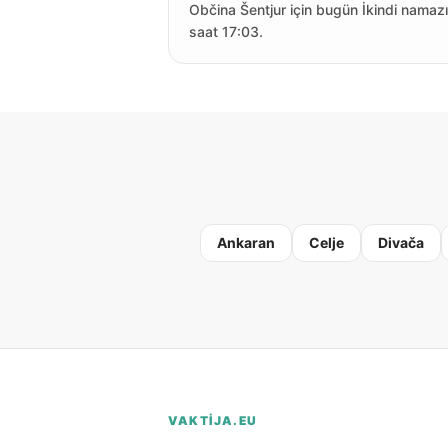
Občina Šentjur için bugün İkindi namazı
saat 17:03.
Ankaran
Celje
Divača
VAKTIJA.EU