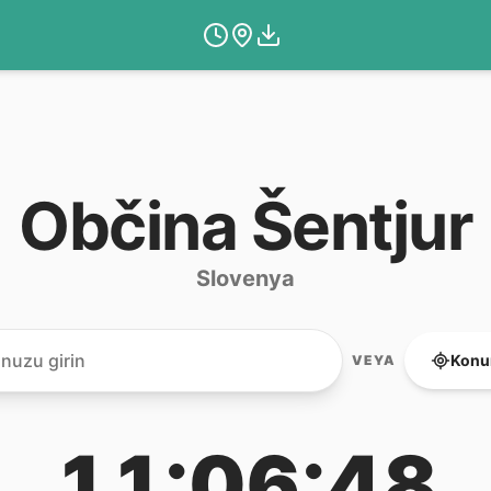
Občina Šentjur
Slovenya
Konu
VEYA
11:06:48