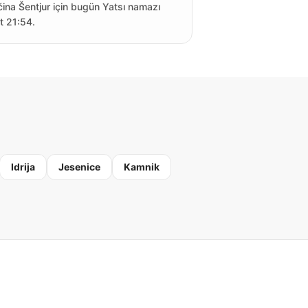
ina Šentjur için bugün Yatsı namazı
t 21:54.
Idrija
Jesenice
Kamnik