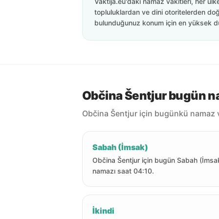
Vaktija.eu'daki namaz vakitleri, her ülk
topluluklardan ve dini otoritelerden doğ
bulunduğunuz konum için en yüksek d
Občina Šentjur bugün na
Občina Šentjur için bugünkü namaz va
Sabah (İmsak)
Občina Šentjur için bugün Sabah (İmsa
namazı saat 04:10.
İkindi