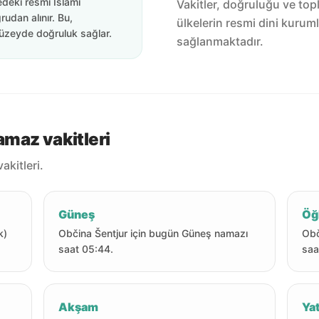
edeki resmi İslami
Vakitler, doğruluğu ve top
rudan alınır. Bu,
ülkelerin resmi dini kuruml
üzeyde doğruluk sağlar.
sağlanmaktadır.
maz vakitleri
kitleri.
Güneş
Öğ
k)
Občina Šentjur için bugün Güneş namazı
Obč
saat 05:44.
saa
Akşam
Yat