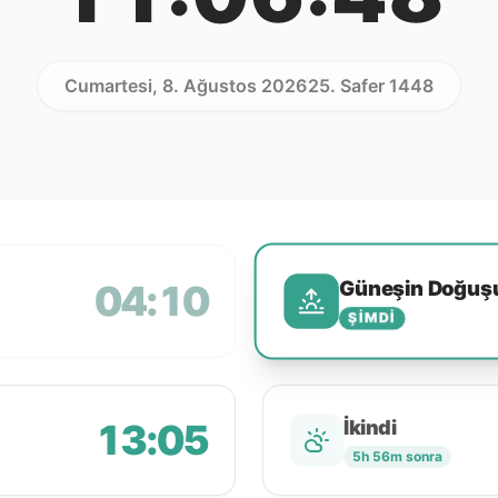
Cumartesi, 8. Ağustos 2026
25. Safer 1448
Güneşin Doğuş
04:10
ŞIMDI
13:05
İkindi
5h 56m sonra