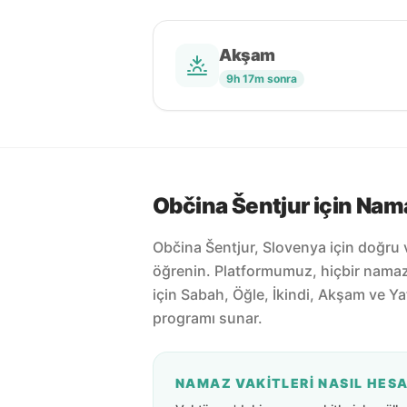
Akşam
9h 17m sonra
Občina Šentjur için Nama
Občina Šentjur, Slovenya için doğru 
öğrenin. Platformumuz, hiçbir nama
için Sabah, Öğle, İkindi, Akşam ve Ya
programı sunar.
NAMAZ VAKITLERI NASIL HES