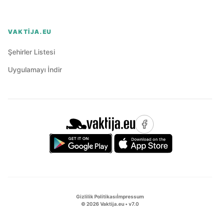
VAKTIJA.EU
Şehirler Listesi
Uygulamayı İndir
Gizlilik Politikası
İmpressum
©
2026
Vaktija.eu • v
7.0