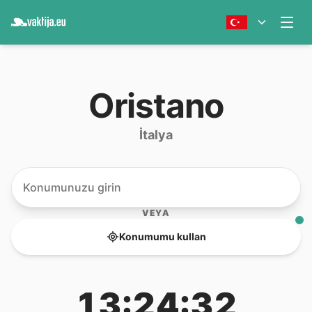
Oristano
İtalya
VEYA
Konumumu kullan
13:24:32