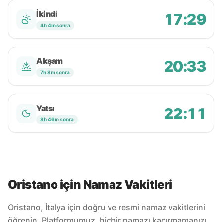
İkindi
17:29
4h 4m sonra
Akşam
20:33
7h 8m sonra
Yatsı
22:11
8h 46m sonra
Oristano için Namaz Vakitleri
Oristano, İtalya için doğru ve resmi namaz vakitlerini
öğrenin. Platformumuz, hiçbir namazı kaçırmamanızı