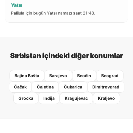
Yatsı
Palilula için bugün Yatsı namazı saat 21:48.
Sırbistan içindeki diğer konumlar
Bajina Bašta
Barajevo
Beočin
Beograd
Čačak
Čajetina
Čukarica
Dimitrovgrad
Grocka
Indija
Kragujevac
Kraljevo