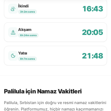
İkindi
16:43
3h 2m sonra
Akşam
20:05
6h 24m sonra
Yatsı
21:48
8h 7m sonra
Palilula için Namaz Vakitleri
Palilula, Sırbistan için doğru ve resmi namaz vakitlerini
öğrenin. Platformumuz, hiçbir namazı kaçırmamanızı