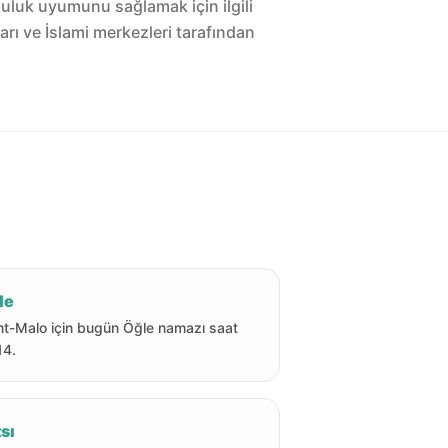
luluk uyumunu sağlamak için ilgili
arı ve İslami merkezleri tarafından
le
nt-Malo için bugün Öğle namazı saat
14.
sı