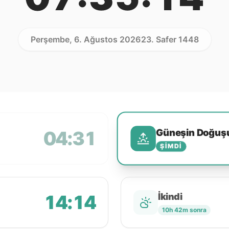
Perşembe, 6. Ağustos 2026
23. Safer 1448
Güneşin Doğuş
04:31
ŞIMDI
14:14
İkindi
10h 42m sonra