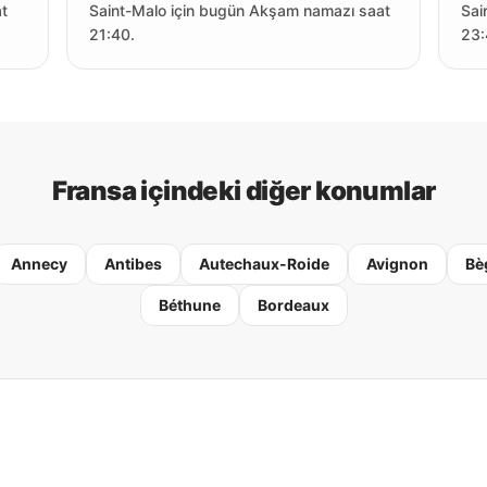
at
Saint-Malo için bugün Akşam namazı saat
Sai
21:40.
23:
Fransa içindeki diğer konumlar
Annecy
Antibes
Autechaux-Roide
Avignon
Bè
Béthune
Bordeaux