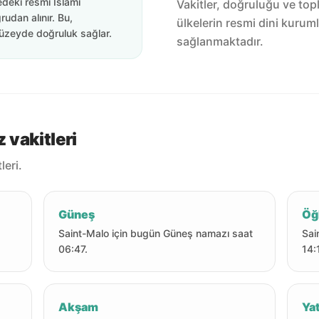
edeki resmi İslami
Vakitler, doğruluğu ve top
rudan alınır. Bu,
ülkelerin resmi dini kuruml
üzeyde doğruluk sağlar.
sağlanmaktadır.
vakitleri
eri.
Güneş
Öğ
Saint-Malo için bugün Güneş namazı saat
Sai
06:47.
14:
Akşam
Yat