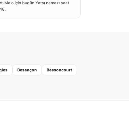
nt-Malo için bugün Yatsı namazı saat
48.
gles
Besançon
Bessoncourt