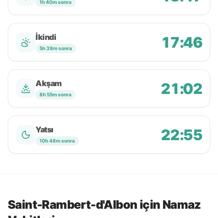
1h 40m sonra
İkindi
17:46
5h 39m sonra
Akşam
21:02
8h 55m sonra
Yatsı
22:55
10h 48m sonra
Saint-Rambert-d'Albon için Namaz