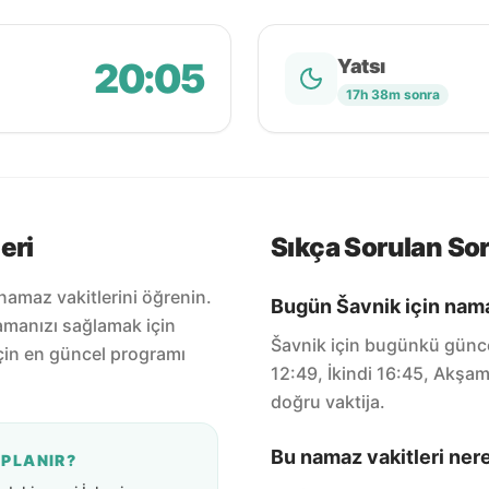
20:05
Yatsı
17h 38m sonra
eri
Sıkça Sorulan Sor
namaz vakitlerini öğrenin.
Bugün Šavnik için namaz
amanızı sağlamak için
Šavnik için bugünkü günce
için en güncel programı
12:49, İkindi 16:45, Akşam
doğru vaktija.
Bu namaz vakitleri ner
APLANIR?