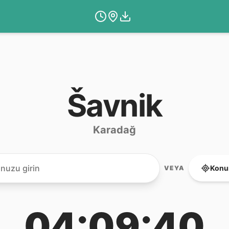
Šavnik
Karadağ
Konu
VEYA
04:09:40