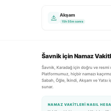
Akşam
15h 55m sonra
Šavnik için Namaz Vakitl
Šavnik, Karadağ için doğru ve resmi 
Platformumuz, hiçbir namazı kaçırm
Sabah, Öğle, İkindi, Akşam ve Yatsı 
sunar.
NAMAZ VAKITLERI NASIL HES