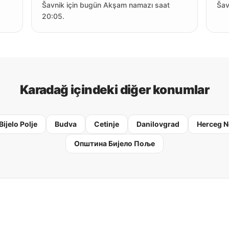
Šavnik için bugün Akşam namazı saat
Šav
20:05.
Karadağ içindeki diğer konumlar
Bijelo Polje
Budva
Cetinje
Danilovgrad
Herceg N
Oпштина Бијело Поље