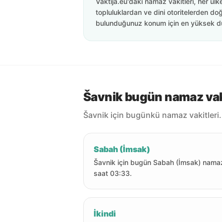
Vaktija.eu'daki namaz vakitleri, her ülk
topluluklardan ve dini otoritelerden doğ
bulunduğunuz konum için en yüksek d
Šavnik bugün namaz vak
Šavnik için bugünkü namaz vakitleri.
Sabah (İmsak)
Šavnik için bugün Sabah (İmsak) nama
saat 03:33.
İkindi