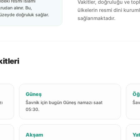
edeki resmi İslami
Vakitler, doğruluğu ve top
rudan alınır. Bu,
ülkelerin resmi dini kuruml
üzeyde doğruluk sağlar.
sağlanmaktadır.
itleri
Güneş
Öğ
zı
Šavnik için bugün Güneş namazı saat
Šav
05:30.
Akşam
Yat