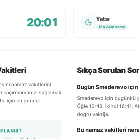
20:01
Yatsı
16h 24m sonra
kitleri
Sıkça Sorulan Sor
esmi namaz vakitlerini
Bugün Smederevo için n
zı kaçırmamanızı sağlamak
Smederevo için bugünkü g
tsı için en güncel
Öğle 12:43, İkindi 16:41, 
doğru vaktija.
Bu namaz vakitleri ner
APLANIR?