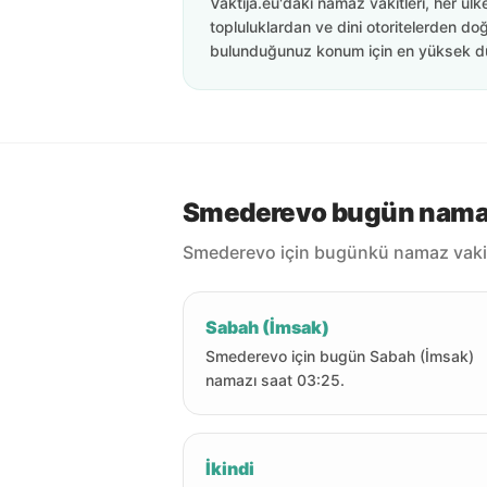
Vaktija.eu'daki namaz vakitleri, her ülk
topluluklardan ve dini otoritelerden doğ
bulunduğunuz konum için en yüksek d
Smederevo bugün namaz 
Smederevo için bugünkü namaz vakit
Sabah (İmsak)
Smederevo için bugün Sabah (İmsak)
namazı saat 03:25.
İkindi