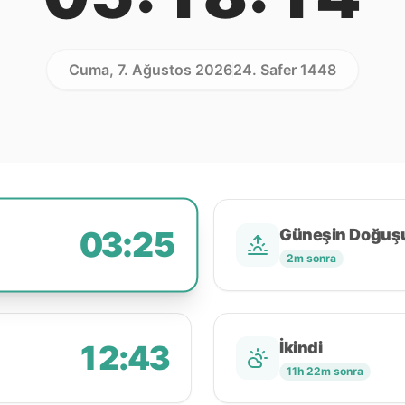
Cuma, 7. Ağustos 2026
24. Safer 1448
03:25
Güneşin Doğuş
2m sonra
12:43
İkindi
11h 22m sonra