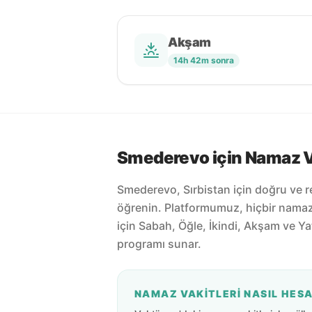
Akşam
14h 42m sonra
Smederevo için Namaz Va
Smederevo, Sırbistan için doğru ve r
öğrenin. Platformumuz, hiçbir nama
için Sabah, Öğle, İkindi, Akşam ve Ya
programı sunar.
NAMAZ VAKITLERI NASIL HES