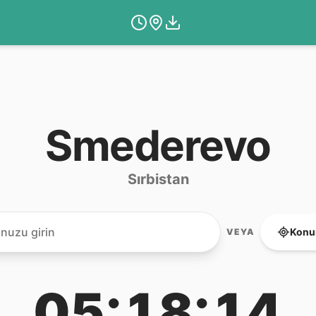
Smederevo
Sırbistan
Konu
VEYA
05:18:14