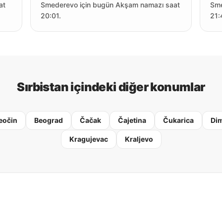
at
Smederevo için bugün Akşam namazı saat
Sme
20:01.
21:
Sırbistan içindeki diğer konumlar
eočin
Beograd
Čačak
Čajetina
Čukarica
Dim
Kragujevac
Kraljevo