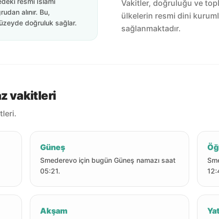
edeki resmi İslami
Vakitler, doğruluğu ve top
rudan alınır. Bu,
ülkelerin resmi dini kuruml
üzeyde doğruluk sağlar.
sağlanmaktadır.
vakitleri
leri.
Güneş
Öğ
Smederevo için bugün Güneş namazı saat
Sme
05:21.
12:
Akşam
Yat