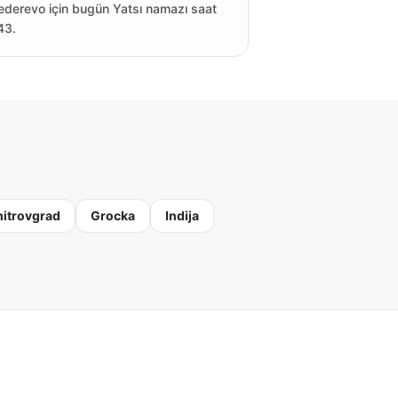
derevo için bugün Yatsı namazı saat
43.
itrovgrad
Grocka
Indija