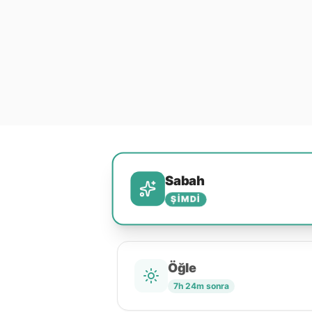
Sabah
ŞIMDI
Öğle
7h 24m sonra