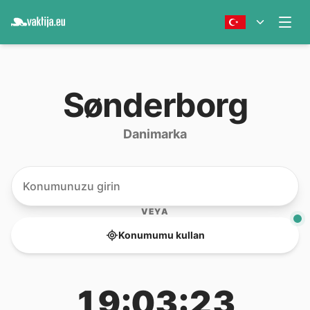
Sønderborg
Danimarka
VEYA
Konumumu kullan
19:03:23