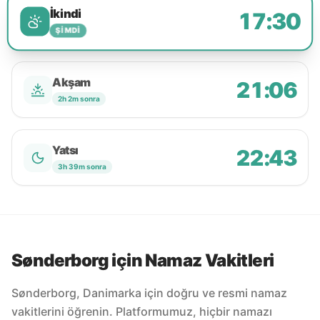
İkindi
17:30
ŞIMDI
Akşam
21:06
2h 2m sonra
Yatsı
22:43
3h 39m sonra
Sønderborg için Namaz Vakitleri
Sønderborg, Danimarka için doğru ve resmi namaz
vakitlerini öğrenin. Platformumuz, hiçbir namazı