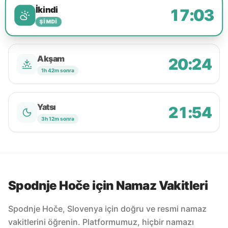
İkindi
17:03
ŞIMDI
Akşam
20:24
1h 42m sonra
Yatsı
21:54
3h 12m sonra
Spodnje Hoče için Namaz Vakitleri
Spodnje Hoče, Slovenya için doğru ve resmi namaz
vakitlerini öğrenin. Platformumuz, hiçbir namazı