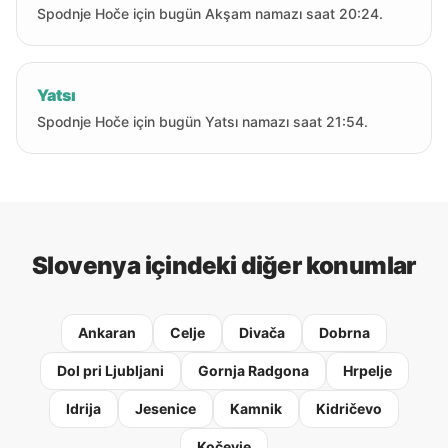
Spodnje Hoče için bugün Akşam namazı saat 20:24.
Yatsı
Spodnje Hoče için bugün Yatsı namazı saat 21:54.
Slovenya içindeki diğer konumlar
Ankaran
Celje
Divača
Dobrna
Dol pri Ljubljani
Gornja Radgona
Hrpelje
Idrija
Jesenice
Kamnik
Kidričevo
Kočevje