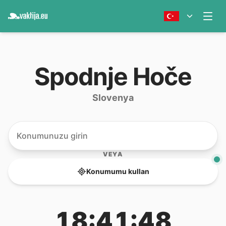
Spodnje Hoče
Slovenya
VEYA
Konumumu kullan
18:41:48