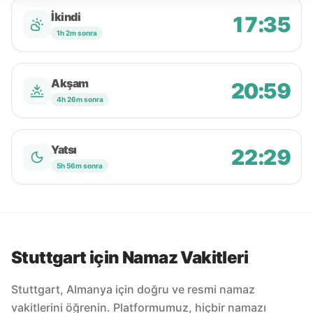
İkindi
17:35
1h 2m sonra
Akşam
20:59
4h 26m sonra
Yatsı
22:29
5h 56m sonra
Stuttgart için Namaz Vakitleri
Stuttgart, Almanya için doğru ve resmi namaz
vakitlerini öğrenin. Platformumuz, hiçbir namazı