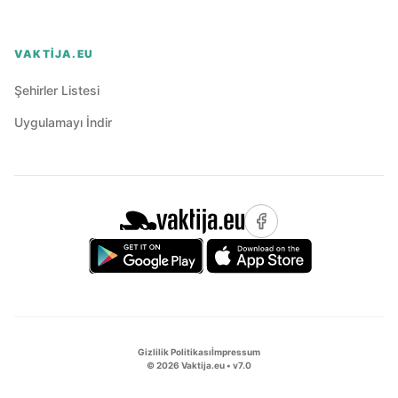
VAKTIJA.EU
Şehirler Listesi
Uygulamayı İndir
Gizlilik Politikası
İmpressum
©
2026
Vaktija.eu • v
7.0