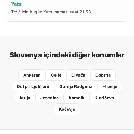
Yatsı
Tržič için bugün Yatsı namazı saat 21:58.
Slovenya içindeki diğer konumlar
Ankaran
Celje
Divača
Dobrna
Dol pri Ljubljani
Gornja Radgona
Hrpelje
Idrija
Jesenice
Kamnik
Kidričevo
Kočevje