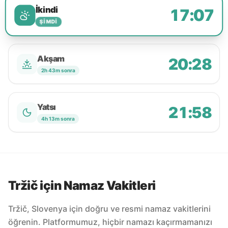
İkindi
17:07
ŞIMDI
Akşam
20:28
2h 43m sonra
Yatsı
21:58
4h 13m sonra
Tržič için Namaz Vakitleri
Tržič, Slovenya için doğru ve resmi namaz vakitlerini
öğrenin. Platformumuz, hiçbir namazı kaçırmamanızı