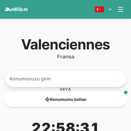
Valenciennes
Fransa
VEYA
Konumumu kullan
22:58:31