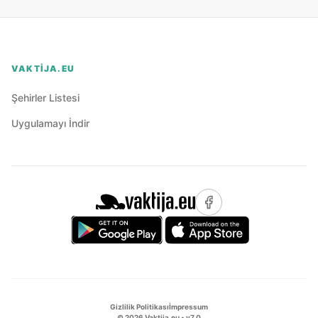
VAKTIJA.EU
Şehirler Listesi
Uygulamayı İndir
Gizlilik Politikası
İmpressum
©
2026
Vaktija.eu • v
7.0