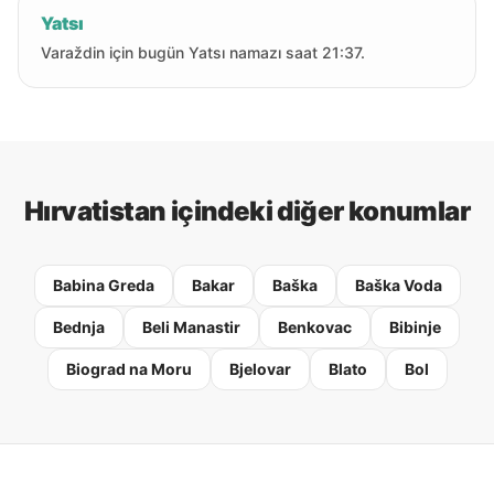
Yatsı
Varaždin için bugün Yatsı namazı saat 21:37.
Hırvatistan içindeki diğer konumlar
Babina Greda
Bakar
Baška
Baška Voda
Bednja
Beli Manastir
Benkovac
Bibinje
Biograd na Moru
Bjelovar
Blato
Bol