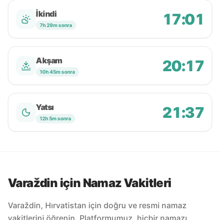
İkindi
17:01
7h 29m sonra
Akşam
20:17
10h 45m sonra
Yatsı
21:37
12h 5m sonra
Varaždin için Namaz Vakitleri
Varaždin, Hırvatistan için doğru ve resmi namaz
vakitlerini öğrenin. Platformumuz, hiçbir namazı