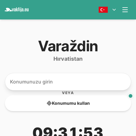
Varaždin
Hırvatistan
VEYA
Konumumu kullan
09:31:53