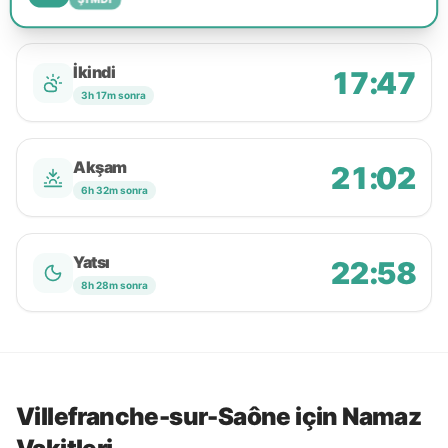
İkindi
17:47
3h 17m sonra
Akşam
21:02
6h 32m sonra
Yatsı
22:58
8h 28m sonra
Villefranche-sur-Saône için Namaz