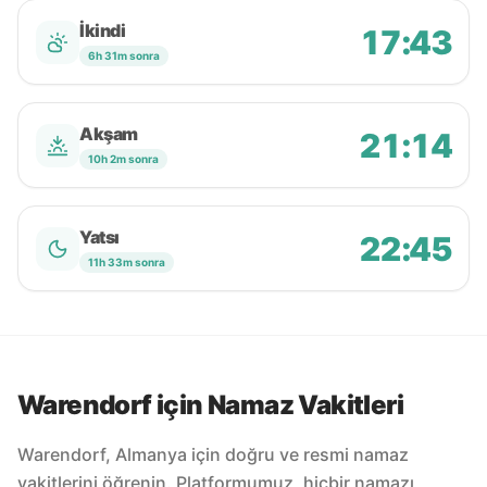
İkindi
17:43
6h 31m sonra
Akşam
21:14
10h 2m sonra
Yatsı
22:45
11h 33m sonra
Warendorf için Namaz Vakitleri
Warendorf, Almanya için doğru ve resmi namaz
vakitlerini öğrenin. Platformumuz, hiçbir namazı