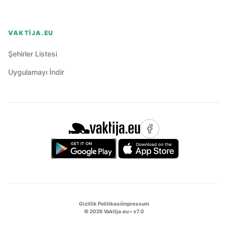
VAKTIJA.EU
Şehirler Listesi
Uygulamayı İndir
Gizlilik Politikası
İmpressum
©
2026
Vaktija.eu • v
7.0