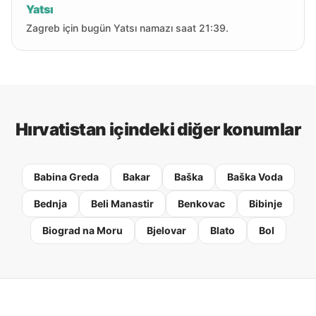
Yatsı
Zagreb için bugün Yatsı namazı saat 21:39.
Hırvatistan içindeki diğer konumlar
Babina Greda
Bakar
Baška
Baška Voda
Bednja
Beli Manastir
Benkovac
Bibinje
Biograd na Moru
Bjelovar
Blato
Bol