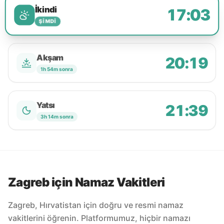
İkindi
17:03
ŞIMDI
Akşam
20:19
1h 54m sonra
Yatsı
21:39
3h 14m sonra
Zagreb için Namaz Vakitleri
Zagreb, Hırvatistan için doğru ve resmi namaz
vakitlerini öğrenin. Platformumuz, hiçbir namazı