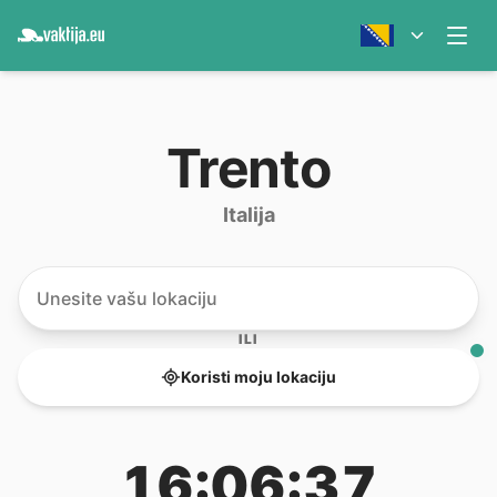
Trento
Italija
ILI
Koristi moju lokaciju
16:06:37