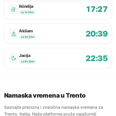
Ikindija
17:27
za 1h 20m
Akšam
20:39
za 4h 32m
Jacija
22:35
za 6h 28m
Namaska vremena u Trento
Saznajte precizna i zvanična namaska vremena za
Trento, Italija. Naša platforma pruža najažurniji