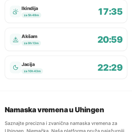
Ikindija
17:35
za 5h 49m
Akšam
20:59
za 9h 13m
Jacija
22:29
za 10h 43m
Namaska vremena u Uhingen
Saznajte precizna i zvanična namaska vremena za
Uhingen, Njemačka. Naša platforma pruža najažurniji