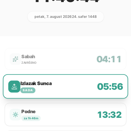
petak, 7. august 2026
24. safer 1448
Sabah
04:11
ZAVRŠENO
Izlazak Sunca
05:56
SADA
Podne
13:32
za 1h 46m