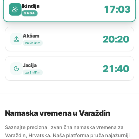
Ikindija
17:03
SADA
Akšam
20:20
za 2h 31m
Jacija
21:40
za 3h 51m
Namaska vremena u Varaždin
Saznajte precizna i zvanična namaska vremena za
Varaždin, Hrvatska. Naša platforma pruža najažurniji