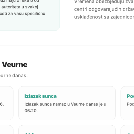
uzimaju direktno od
Vremena obezbjeđuju zvanič
 autoriteta u svakoj
centri odgovarajućih držav
nosti za vašu specifičnu
usklađenost sa zajednico
u Veurne
urne danas.
Izlazak sunca
Po
6.
Izlazak sunca namaz u Veurne danas je u
Pod
06:20.