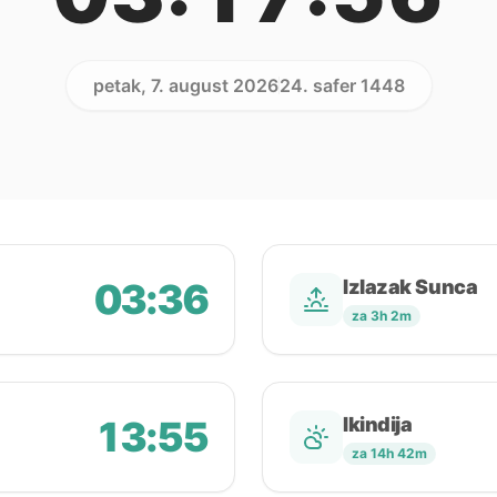
petak, 7. august 2026
24. safer 1448
03:36
Izlazak Sunca
za 3h 2m
13:55
Ikindija
za 14h 42m