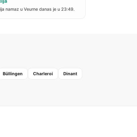
ija
ija namaz u Veurne danas je u 23:49.
Büllingen
Charleroi
Dinant