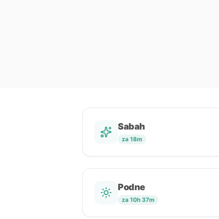
Sabah
za 18m
Podne
za 10h 37m