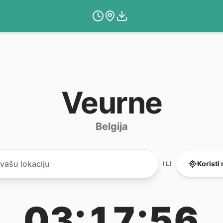
Veurne
Belgija
Koristi
ILI
03:17:56