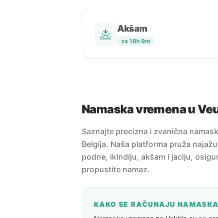
Akšam
za 18h 9m
Namaska vremena u Ve
Saznajte precizna i zvanična namas
Belgija. Naša platforma pruža najažu
podne, ikindiju, akšam i jaciju, osig
propustite namaz.
KAKO SE RAČUNAJU NAMASK