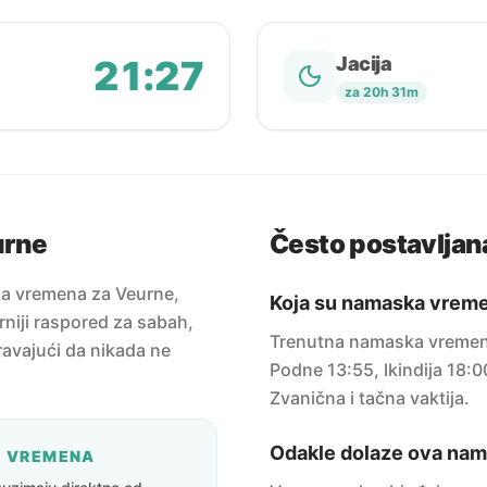
21:27
Jacija
za 20h 31m
urne
Često postavljana
ka vremena za Veurne,
Koja su namaska vrem
rniji raspored za sabah,
Trenutna namaska vremen
uravajući da nikada ne
Podne 13:55, Ikindija 18:0
Zvanična i tačna vaktija.
Odakle dolaze ova na
A VREMENA