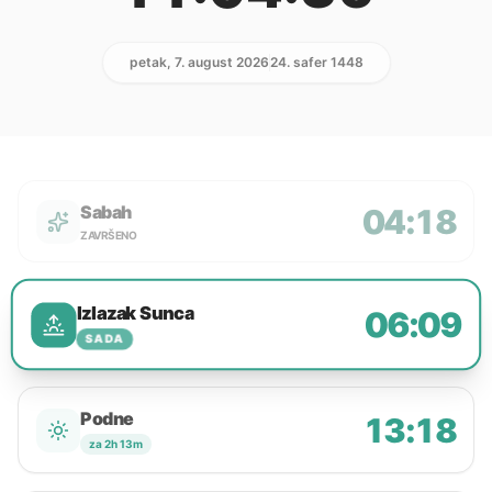
petak, 7. august 2026
24. safer 1448
Sabah
04:18
ZAVRŠENO
Izlazak Sunca
06:09
SADA
Podne
13:18
za 2h 13m