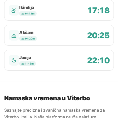
Ikindija
17:18
za 6h 13m
Akšam
20:25
za 9h 20m
Jacija
22:10
za 11h 5m
Namaska vremena u Viterbo
Saznajte precizna i zvanična namaska vremena za
Viterbo, Italija. Naša platforma pruža najažurniji