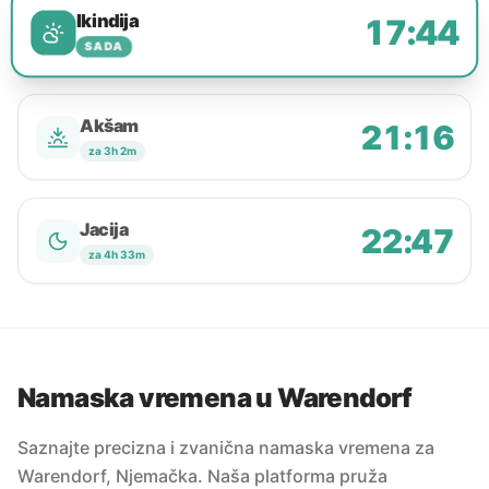
Ikindija
17:44
SADA
Akšam
21:16
za 3h 2m
Jacija
22:47
za 4h 33m
Namaska vremena u Warendorf
Saznajte precizna i zvanična namaska vremena za
Warendorf, Njemačka. Naša platforma pruža