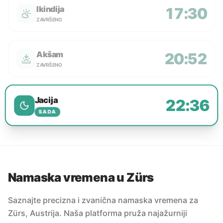
Ikindija
17:30
ZAVRŠENO
Akšam
20:52
ZAVRŠENO
Jacija
22:36
SADA
Namaska vremena u Zürs
Saznajte precizna i zvanična namaska vremena za
Zürs, Austrija. Naša platforma pruža najažurniji