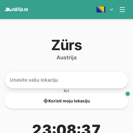
Zürs
Austrija
ILI
Koristi moju lokaciju
23:08:37