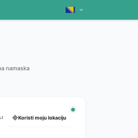
ična namaska
Koristi moju lokaciju
LI