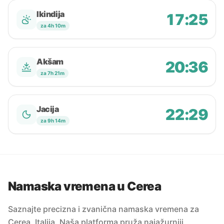
Ikindija
17:25
za 4h 10m
Akšam
20:36
za 7h 21m
Jacija
22:29
za 9h 14m
Namaska vremena u Cerea
Saznajte precizna i zvanična namaska vremena za
Cerea, Italija. Naša platforma pruža najažurniji