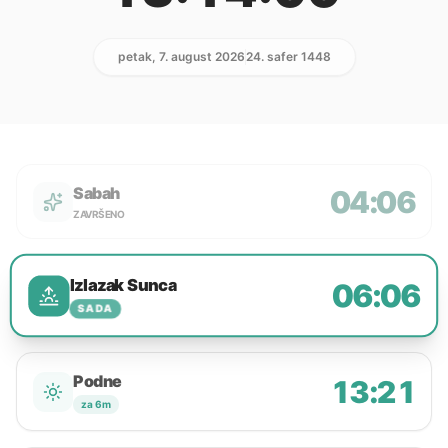
petak, 7. august 2026
24. safer 1448
Sabah
04:06
ZAVRŠENO
Izlazak Sunca
06:06
SADA
Podne
13:21
za 6m