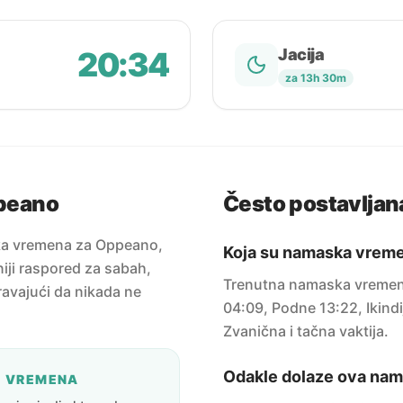
20:34
Jacija
za 13h 30m
peano
Često postavljana
ka vremena za Oppeano,
Koja su namaska vrem
niji raspored za sabah,
Trenutna namaska vremen
uravajući da nikada ne
04:09, Podne 13:22, Ikindi
Zvanična i tačna vaktija.
Odakle dolaze ova na
A VREMENA