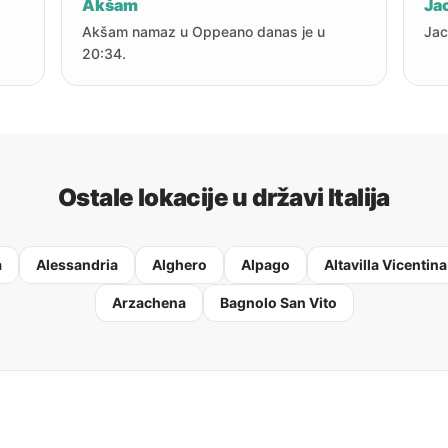
Akšam
Jac
Akšam namaz u Oppeano danas je u
Jac
20:34.
Ostale lokacije u državi Italija
a
Alessandria
Alghero
Alpago
Altavilla Vicentina
Arzachena
Bagnolo San Vito