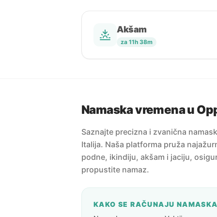
Akšam
za 11h 38m
Namaska vremena u Op
Saznajte precizna i zvanična namas
Italija. Naša platforma pruža najažur
podne, ikindiju, akšam i jaciju, osig
propustite namaz.
KAKO SE RAČUNAJU NAMASK