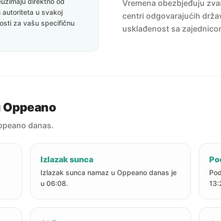
uzimaju direktno od
Vremena obezbjeđuju zvanič
 autoriteta u svakoj
centri odgovarajućih držav
nosti za vašu specifičnu
usklađenost sa zajednico
u Oppeano
ppeano danas.
Izlazak sunca
Po
Izlazak sunca namaz u Oppeano danas je
Pod
u 06:08.
13: