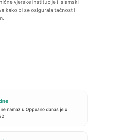
ne vjerske institucije i islamski
a kako bi se osigurala tačnost i
m.
dne
ne namaz u Oppeano danas je u
22.