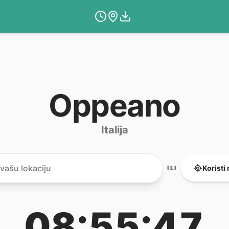
Oppeano
Italija
Koristi
ILI
08:55:47