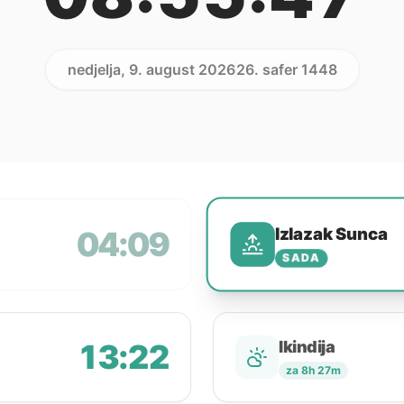
nedjelja, 9. august 2026
26. safer 1448
Izlazak Sunca
04:09
SADA
13:22
Ikindija
za 8h 27m