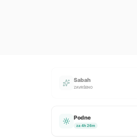
Sabah
ZAVRŠENO
Podne
za 4h 26m