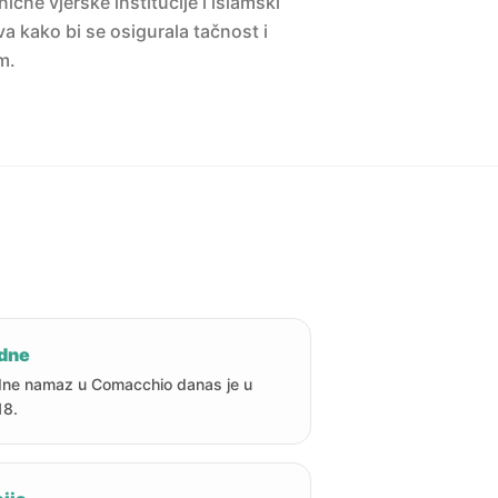
ne vjerske institucije i islamski
a kako bi se osigurala tačnost i
m.
dne
ne namaz u Comacchio danas je u
18.