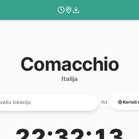
Comacchio
Italija
Koristi
ILI
22:32:13