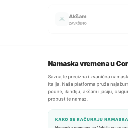
Akšam
ZAVRŠENO
Namaska vremena u Co
Saznajte precizna i zvanična nama
Italija. Naša platforma pruža najažur
podne, ikindiju, akšam i jaciju, osig
propustite namaz.
KAKO SE RAČUNAJU NAMASK
Namaska vremena na Vaktija.eu se pre