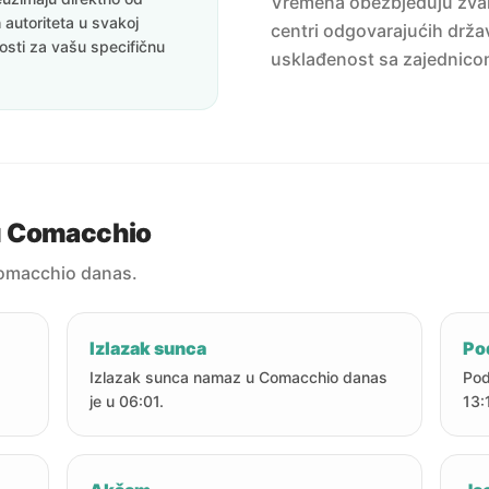
Vremena obezbjeđuju zvanič
 autoriteta u svakoj
centri odgovarajućih držav
nosti za vašu specifičnu
usklađenost sa zajednico
u Comacchio
omacchio danas.
Izlazak sunca
Po
Izlazak sunca namaz u Comacchio danas
Pod
je u 06:01.
13: