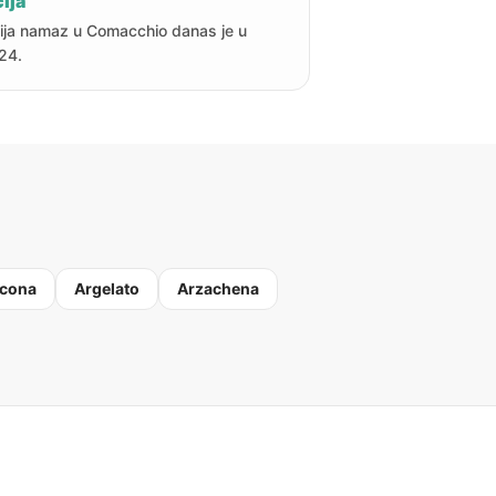
ija
ija namaz u Comacchio danas je u
24.
cona
Argelato
Arzachena